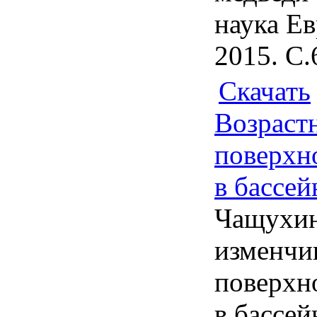
наука Ев
2015. С.
Скачать
Возраст
поверхно
в бассей
Чащухин
изменчи
поверхно
в бассей