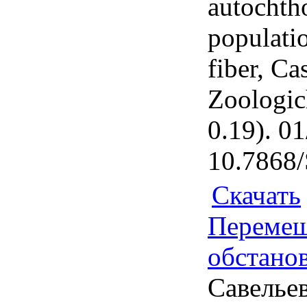
autochth
populati
fiber, Ca
Zoologic
0.19). 0
10.7868
Скачать
Перемещ
обстанов
Савельев