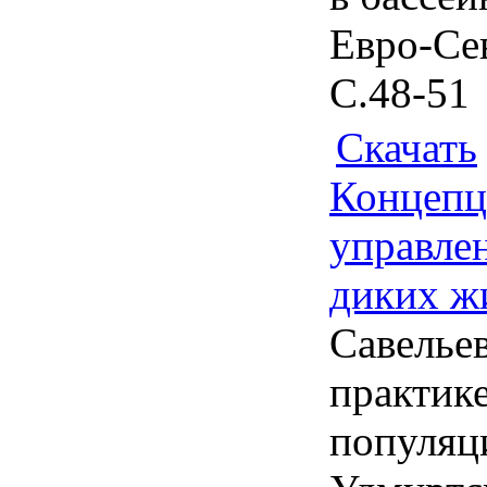
Евро-Сев
С.48-51
Скачать
Концепц
управле
диких ж
Савелье
практик
популяц