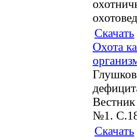
охотнич
охотовед
Скачать
Охота ка
организ
Глушков
дефицита
Вестник 
№1. С.18
Скачать