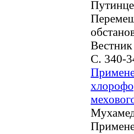
Путинце
Перемещ
обстанов
Вестник 
С. 340-3
Примене
хлорофо
меховог
Мухамед
Примене