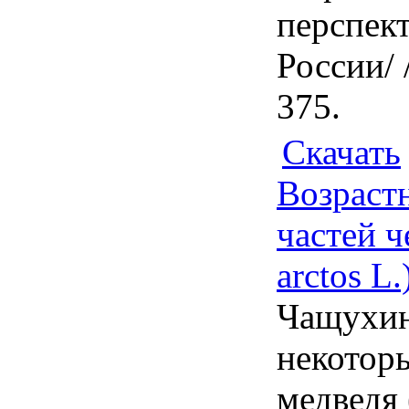
перспек
России/ 
375.
Скачать
Возраст
частей ч
arctos L.
Чащухин
некоторы
медведя 