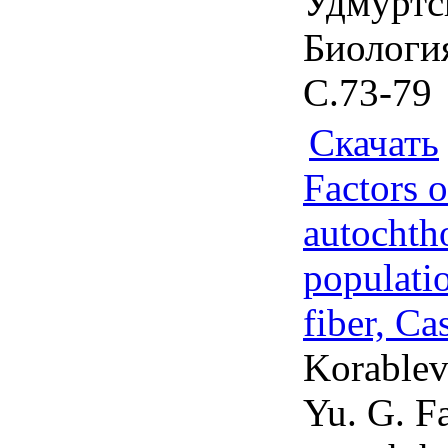
Удмуртск
Биология
С.73-79
Скачать
Factors 
autochth
populati
fiber, Ca
Korablev
Yu. G. F