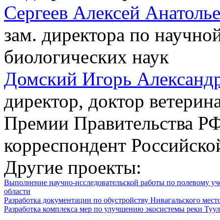
Сергеев Алексей Анатоль
зам. директора по научной
биологических наук
Домский Игорь Александ
директор, доктор ветерин
Премии Правительства РФ 
корреспондент Российско
Другие проекты:
Выполнение научно-исследовательской работы по полевому уч
области
Разработка документации по обустройству Нивагальского мес
Разработка комплекса мер по улучшению экосистемы реки Туу