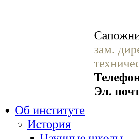
Сапожни
зам. дир
техниче
Телефон
Эл. поч
Об институте
История
Научные школы