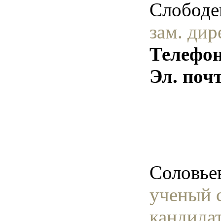
Слободе
зам. ди
Телефон
Эл. поч
Соловье
ученый с
кандида