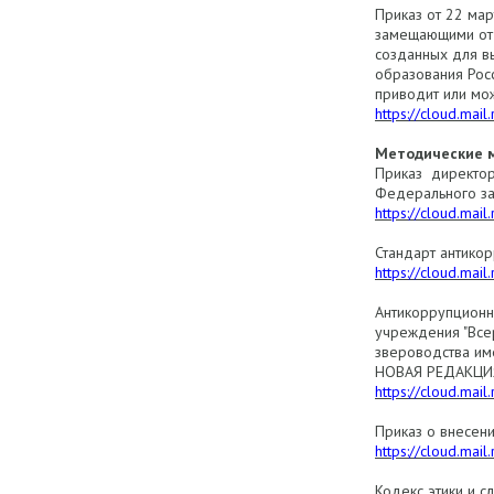
Приказ от 22 ма
замещающими отд
созданных для в
образования Рос
приводит или мож
https://cloud.mai
Методические 
Приказ директор
Федерального за
https://cloud.ma
Стандарт антико
https://cloud.mai
Антикоррупционн
учреждения "Всер
звероводства име
НОВАЯ РЕДАКЦИЯ
https://cloud.mai
Приказ о внесени
https://cloud.mai
Кодекс этики и 