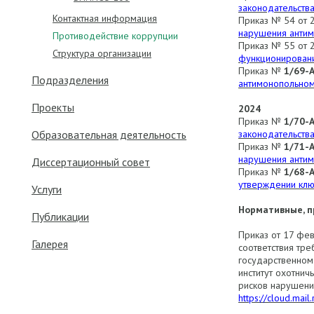
законодательства
Контактная информация
Приказ № 54 от 
нарушения антим
Противодействие коррупции
Приказ № 55 от 
Структура организации
функционировани
Приказ №
1/69-
Подразделения
антимонопольном
Проекты
2024
Приказ №
1/70-
Образовательная деятельность
законодательства
Приказ №
1/71-
нарушения антим
Диссертационный совет
Приказ №
1/68-
утверждении клю
Услуги
Нормативные, п
Публикации
Приказ от 17 фе
Галерея
соответствия тр
государственном
институт охотнич
рисков нарушени
https://cloud.mai