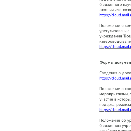
бюджетного науч
охотничьего хозя
https://cloud.mail
Положение о ком
урегулированию 
учреждения "Всер
извероводства им
https://cloud.ma
Формы документ
Сведения о дохо
https://cloud.mai
Положение о соо
мероприятиями, 
участие в которы
подарка, реализа
https://cloud.mai
Положение об ур
бюджетном учреж
хозяйства и звер