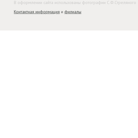
В оформлении сайта использованы фотографии С.Ф.Стреляного
Контактная информация
и
филиалы