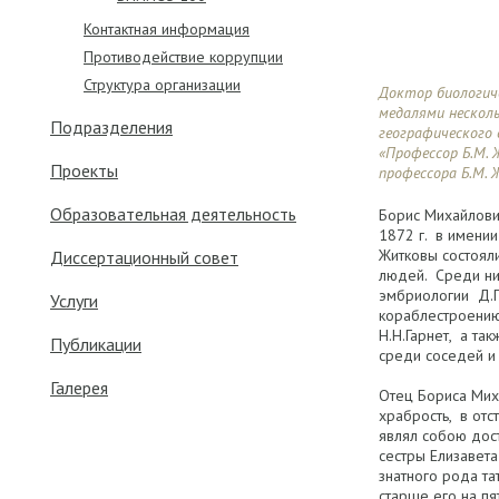
Контактная информация
Противодействие коррупции
Структура организации
Доктор биологич
медалями несколь
Подразделения
географического 
«Профессор Б.М. 
Проекты
профессора Б.М. 
Образовательная деятельность
Борис Михайлови
1872 г. в имени
Житковы состоял
Диссертационный совет
людей. Среди ни
эмбриологии Д.П
Услуги
кораблестроению,
Н.Н.Гарнет, а т
Публикации
среди соседей и
Галерея
Отец Бориса Мих
храбрость, в отс
являл собою дос
сестры Елизавета
знатного рода т
старше его на пят