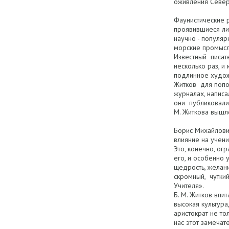
оживления Север
Фаунистические 
проявившиеся ли
научно - популяр
морские промыслы
Известный писате
несколько раз, и
подлинное художе
Житков для попол
журналах, написа
они публиковалис
М. Житкова вышло
Борис Михайлови
влияние на учени
Это, конечно, ог
его, и особенно 
щедрость, желан
скромный, чутки
Учителя».
Б. М. Житков впи
высокая культура
аристократ не то
нас этот замечат