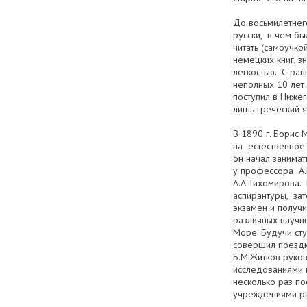
До восьмилетнег
русски, в чем бы
читать (самоучко
немецких книг, 
легкостью. С ран
неполных 10 лет 
поступил в Ниже
лишь греческий 
В 1890 г. Борис 
на естественное
он начал занима
у профессора А.
А.А.Тихомирова.
аспирантуры, зат
экзамен и получ
различных научн
Море. Будучи сту
совершил поездки
Б.М.Житков руко
исследованиями в
несколько раз по
учреждениями ра