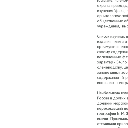
Госплане, члено
охраны природы,
изучения Урала,
орнитологическо
общественных об
учреждения, выст
Список научных 
издания - книги 
преимущественно
своему содержан
посвященные фау
характер - 54, п
оленеводству, ше
заповедники, зоо
содержания - 5 р
ипостасях - геог
Наибольшую изве
России и других 
древний морской
пересекавший по
географии Б. М.
имени Пржевальс
отстаивали прио