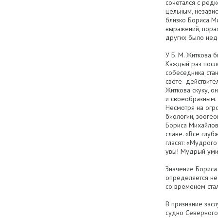
сочетался с редк
цельным, незави
близко Бориса Ми
выражений, пораж
других было нед
У Б. М. Житкова 
Каждый раз после
собеседника стан
свете действите
Житкова скуку, о
и своеобразным.
Несмотря на огр
биологии, зооге
Бориса Михайлов
славе. «Все глуб
гласят: «Мудрого
увы! Мудрый умир
Значение Бориса
определяется не 
со временем ста
В признание зас
судно Северного