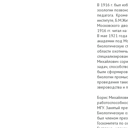
В 1916 г. был из
зоологии позвон
педагога. Кроме
институте, Б.М.Ж
Московского дво
1916 гг. читал н
В мае 1921 года
академии под Мо
биологическую с
области охотничь
специализирован
Михайлович сори
задач, способст
были сформирова
биологии промыс
проведения таких
звероводства и 
Борис Михайлов
работоспособнос
МГУ. Занятый пре
Биологическую о
был членом през
Госкомитета по о